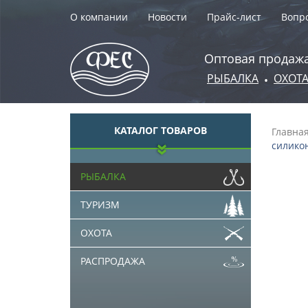
О компании
Новости
Прайс-лист
Вопро
Оптовая продажа
РЫБАЛКА
ОХОТ
•
КАТАЛОГ ТОВАРОВ
Главна
силикон
РЫБАЛКА
ТУРИЗМ
ОХОТА
РАСПРОДАЖА