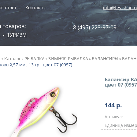
с-ответ
Контакты
info@fes-shop.r
 товаров:
8 (495) 223-97-09
А
ТУРИЗМ
•
я
Каталог
РЫБАЛКА
ЗИМНЯЯ РЫБАЛКА
БАЛАНСИРЫ
БАЛАН
»
»
»
»
»
овый,57 мм., 13 гр., цвет 07 (0957)
Балансир BA
цвет 07 (0957
144
р.
Артикул:
Единица измер