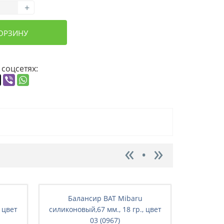
+
КОРЗИНУ
 соцсетях:
Балансир BAT Mibaru
Бал
 цвет
силиконовый,67 мм., 18 гр., цвет
силиконо
03 (0967)