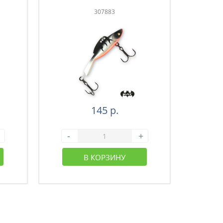
307883
145 р.
-
+
-
В КОРЗИНУ