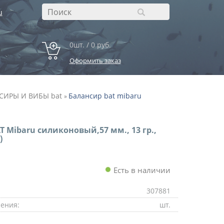
u
0шт. / 0 руб.
Оформить заказ
СИРЫ И ВИБЫ bat
Балансир bat mibaru
»
T Mibaru силиконовый,57 мм., 13 гр.,
)
Есть в наличии
307881
ения:
шт.