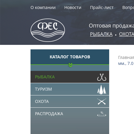
О компании
Новости
Прайс-лист
Вопро
Оптовая продажа
РЫБАЛКА
ОХОТ
•
КАТАЛОГ ТОВАРОВ
Главна
мм., 7.0
РЫБАЛКА
ТУРИЗМ
ОХОТА
РАСПРОДАЖА