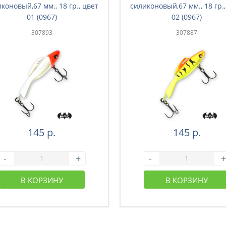
коновый,67 мм., 18 гр., цвет
силиконовый,67 мм., 18 гр.,
01 (0967)
02 (0967)
307893
307887
145 р.
145 р.
-
+
-
+
В КОРЗИНУ
В КОРЗИНУ