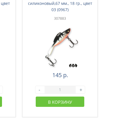
 цвет
силиконовый,67 мм., 18 гр., цвет
силиконо
03 (0967)
307883
145 р.
-
+
-
В КОРЗИНУ