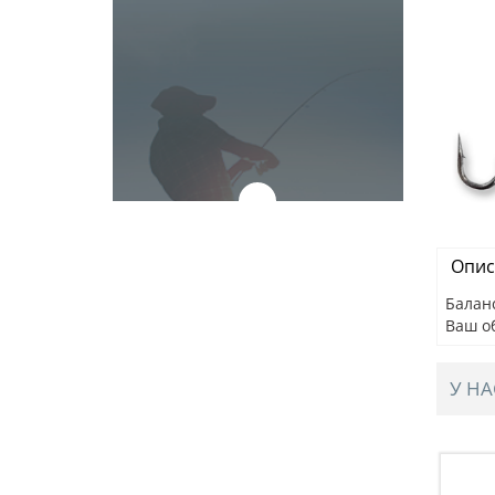
Опис
Баланс
Ваш о
У НА
IBE, 82мм,
Раттлин BAT STELOKS VIBE, 82мм,