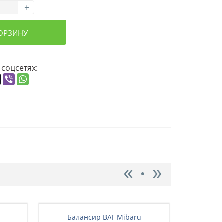
+
КОРЗИНУ
 соцсетях:
Балансир BAT Mibaru
Бал