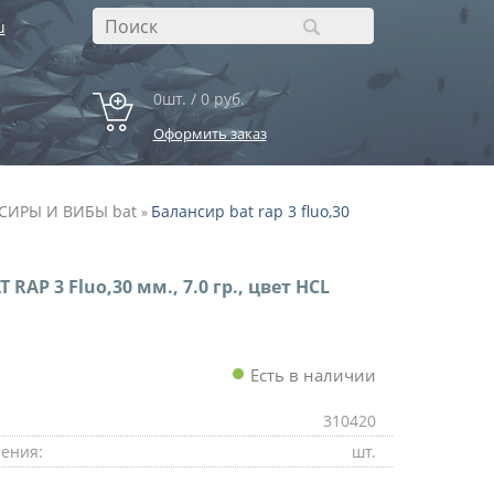
u
0шт. / 0 руб.
Оформить заказ
СИРЫ И ВИБЫ bat
Балансир bat rap 3 fluo,30
»
 RAP 3 Fluo,30 мм., 7.0 гр., цвет HCL
Есть в наличии
310420
ения:
шт.