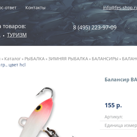
с-ответ
Контакты
info@fes-shop.r
 товаров:
8 (495) 223-97-09
А
ТУРИЗМ
•
я
Каталог
РЫБАЛКА
ЗИМНЯЯ РЫБАЛКА
БАЛАНСИРЫ
БАЛАН
»
»
»
»
»
 гр., цвет hcl
Балансир BAT
155
р.
Артикул:
Единица измер