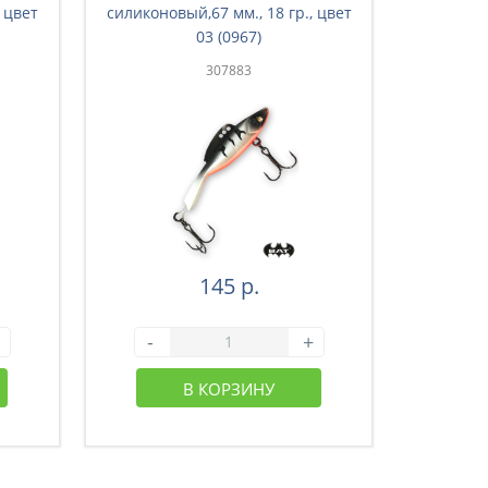
 цвет
силиконовый,67 мм., 18 гр., цвет
силиконо
03 (0967)
307883
145 р.
-
+
-
В КОРЗИНУ