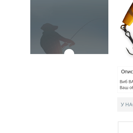
Опис
Виб BA
Ваш о
У НА
IBE, 82мм,
Раттлин BAT STELOKS VIBE, 82мм,