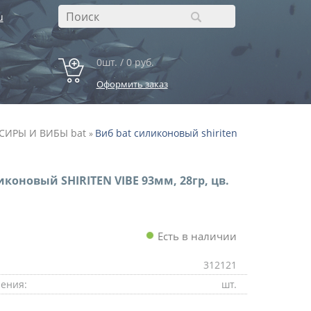
u
0шт. / 0 руб.
Оформить заказ
СИРЫ И ВИБЫ bat
Виб bat силиконовый shiriten
»
иконовый SHIRITEN VIBE 93мм, 28гр, цв.
Есть в наличии
312121
ения:
шт.