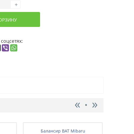
+
КОРЗИНУ
 соцсетях:
Балансир BAT Mibaru
Бал