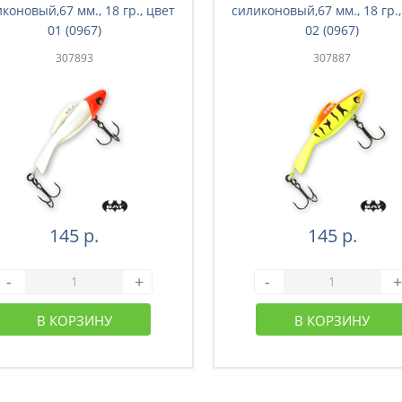
коновый,67 мм., 18 гр., цвет
силиконовый,67 мм., 18 гр.,
01 (0967)
02 (0967)
307893
307887
145 р.
145 р.
-
+
-
+
В КОРЗИНУ
В КОРЗИНУ