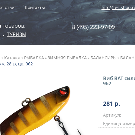
с-ответ
Контакты
info@fes-shop.r
 товаров:
8 (495) 223-97-09
А
ТУРИЗМ
•
я
Каталог
РЫБАЛКА
ЗИМНЯЯ РЫБАЛКА
БАЛАНСИРЫ
БАЛАН
»
»
»
»
»
мм, 28гр, цв. 962
Виб BAT сил
962
281
р.
Артикул:
Единица измер