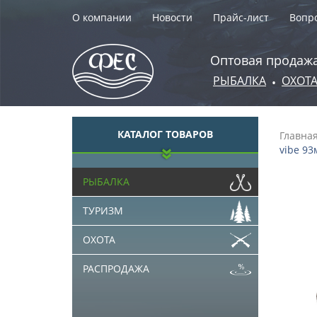
О компании
Новости
Прайс-лист
Вопро
Оптовая продажа
РЫБАЛКА
ОХОТ
•
КАТАЛОГ ТОВАРОВ
Главна
vibe 93
РЫБАЛКА
ТУРИЗМ
ОХОТА
РАСПРОДАЖА