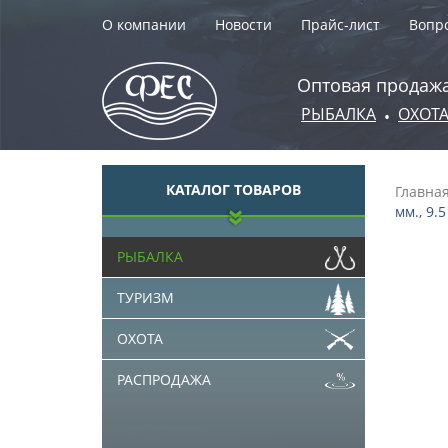
О компании
Новости
Прайс-лист
Вопро
Оптовая продажа
РЫБАЛКА
ОХОТ
•
КАТАЛОГ ТОВАРОВ
Главна
мм., 9.5
РЫБАЛКА
ТУРИЗМ
ОХОТА
РАСПРОДАЖА