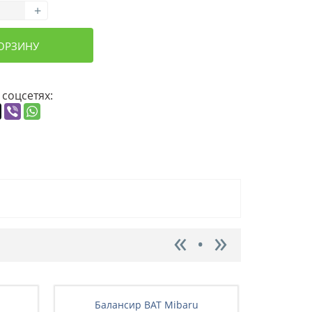
+
КОРЗИНУ
 соцсетях:
Балансир BAT Mibaru
Бал