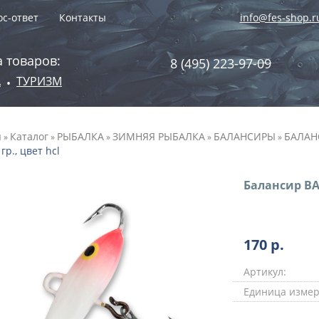
с-ответ
Контакты
info@fes-shop.r
 товаров:
8 (495) 223-97-09
А
ТУРИЗМ
•
я
Каталог
РЫБАЛКА
ЗИМНЯЯ РЫБАЛКА
БАЛАНСИРЫ
БАЛАН
»
»
»
»
»
 гр., цвет hcl
Балансир BAT
170
р.
Артикул:
Единица измер