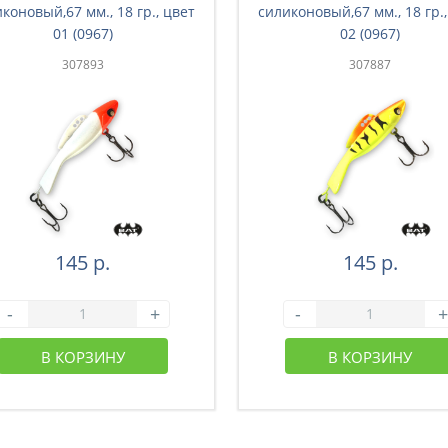
коновый,67 мм., 18 гр., цвет
силиконовый,67 мм., 18 гр.,
01 (0967)
02 (0967)
307893
307887
145 р.
145 р.
-
+
-
+
В КОРЗИНУ
В КОРЗИНУ