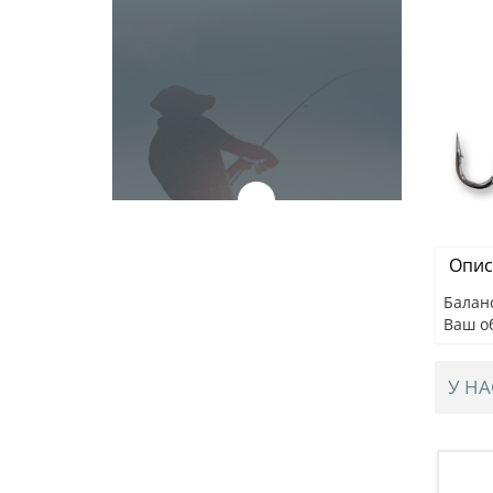
Опис
Баланс
Ваш о
У НА
IBE, 82мм,
Раттлин BAT STELOKS VIBE, 82мм,