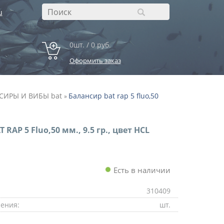
u
0шт. / 0 руб.
Оформить заказ
СИРЫ И ВИБЫ bat
Балансир bat rap 5 fluo,50
»
 RAP 5 Fluo,50 мм., 9.5 гр., цвет HCL
Есть в наличии
310409
ения:
шт.