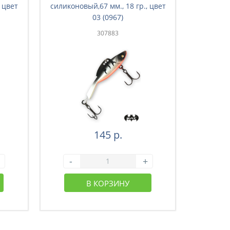
 цвет
силиконовый,67 мм., 18 гр., цвет
силиконо
03 (0967)
307883
145 р.
-
+
-
В КОРЗИНУ