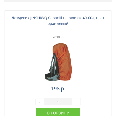
Дождевик JINSHIWQ Capaciti на рюкзак 40-60л, цвет
оранжевый
703036
198 р.
-
+
В КОРЗИНУ