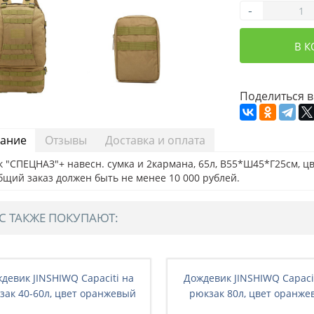
-
В 
Поделиться в
ание
Отзывы
Доставка и оплата
 "СПЕЦНАЗ"+ навесн. сумка и 2кармана, 65л, В55*Ш45*Г25см, цв.
бщий заказ должен быть не менее 10 000 рублей.
С ТАКЖЕ ПОКУПАЮТ:
девик JINSHIWQ Capaciti на
Дождевик JINSHIWQ Capaci
зак 40-60л, цвет оранжевый
рюкзак 80л, цвет оранже