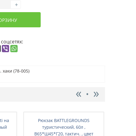
+
КОРЗИНУ
 соцсетях:
 хаки (78-005)
ti на
Рюкзак BATTLEGRОUNDS
Рюкз
вый
туристический, 60л ,
ту
В65*Ш45*Г20, тактич. , цвет
В65*Ш4