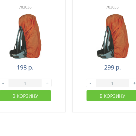
703036
703035
198 р.
299 р.
-
+
-
+
В КОРЗИНУ
В КОРЗИНУ