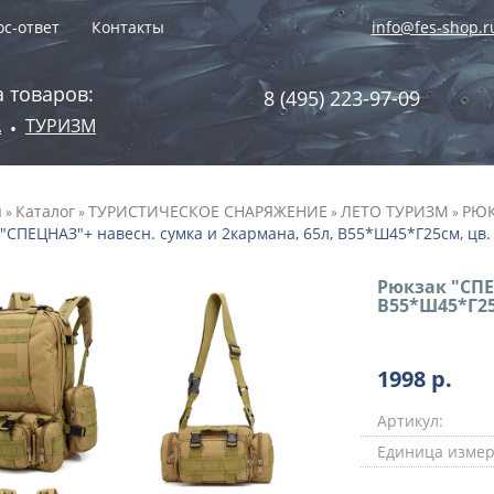
с-ответ
Контакты
info@fes-shop.r
 товаров:
8 (495) 223-97-09
А
ТУРИЗМ
•
я
Каталог
ТУРИСТИЧЕСКОЕ СНАРЯЖЕНИЕ
ЛЕТО ТУРИЗМ
РЮК
»
»
»
»
"СПЕЦНАЗ"+ навесн. сумка и 2кармана, 65л, В55*Ш45*Г25см, цв. 
Рюкзак "СПЕ
В55*Ш45*Г25с
1998
р.
Артикул:
Единица измер