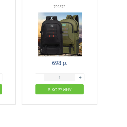
зеленый (43-003)
з
702872
698 р.
-
+
-
В КОРЗИНУ