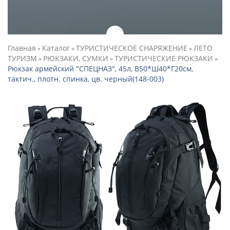
Главная
Каталог
ТУРИСТИЧЕСКОЕ СНАРЯЖЕНИЕ
ЛЕТО
»
»
»
ТУРИЗМ
РЮКЗАКИ, СУМКИ
ТУРИСТИЧЕСКИЕ РЮКЗАКИ
»
»
»
Рюкзак армейский "СПЕЦНАЗ", 45л, В50*Ш40*Г20см,
тактич., плотн. спинка, цв. черный(148-003)