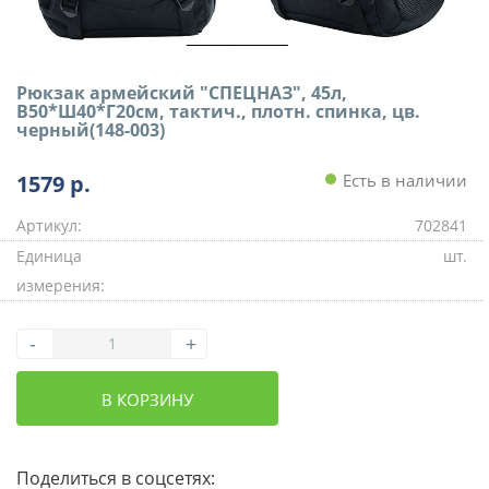
Рюкзак армейский "СПЕЦНАЗ", 45л,
В50*Ш40*Г20см, тактич., плотн. спинка, цв.
черный(148-003)
1579
р.
Есть в наличии
Артикул:
702841
Единица
шт.
измерения:
-
+
В КОРЗИНУ
Поделиться в соцсетях: