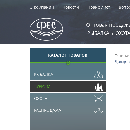
О компании
Новости
Прайс-лист
Вопро
Оптовая продажа
РЫБАЛКА
ОХОТ
•
КАТАЛОГ ТОВАРОВ
Главна
Дождеви
РЫБАЛКА
ТУРИЗМ
ОХОТА
РАСПРОДАЖА