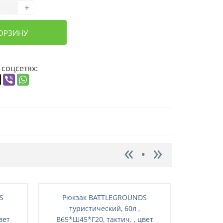
+
КОРЗИНУ
 соцсетях:
S
Рюкзак BATTLEGRОUNDS
Рюкз
туристический, 60л ,
ту
вет
В65*Ш45*Г20, тактич. , цвет
В65*Ш4