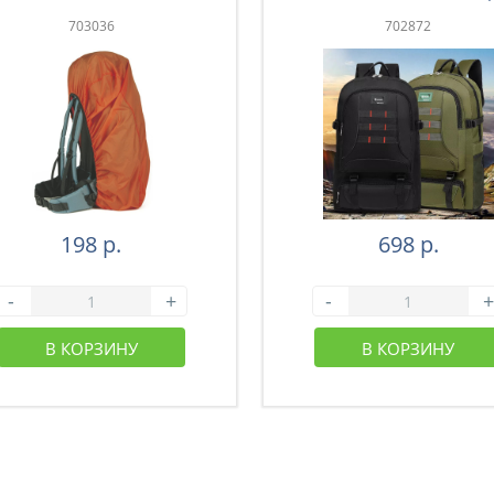
зеленый (43-003)
703036
702872
198 р.
698 р.
-
+
-
+
В КОРЗИНУ
В КОРЗИНУ