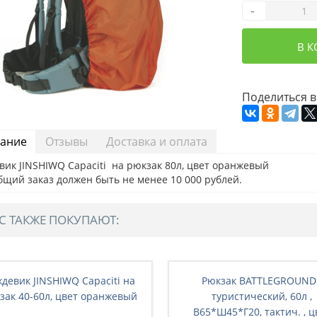
-
В 
Поделиться в
ание
Отзывы
Доставка и оплата
вик JINSHIWQ Capaciti на рюкзак 80л, цвет оранжевый
бщий заказ должен быть не менее 10 000 рублей.
С ТАКЖЕ ПОКУПАЮТ:
девик JINSHIWQ Capaciti на
Рюкзак BATTLEGRОUND
зак 40-60л, цвет оранжевый
туристический, 60л ,
В65*Ш45*Г20, тактич. , ц