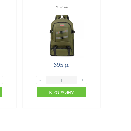
зеленый (43-004)
702874
695 р.
-
+
-
В КОРЗИНУ