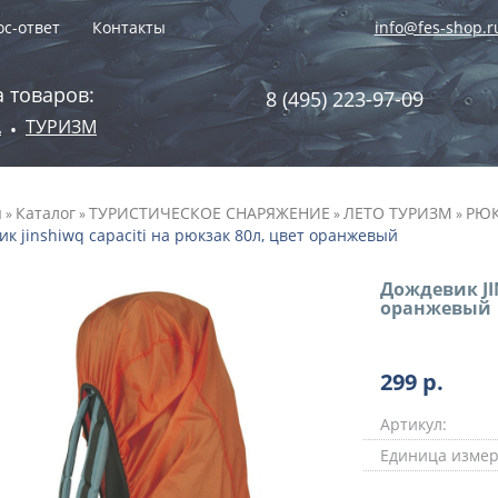
с-ответ
Контакты
info@fes-shop.r
 товаров:
8 (495) 223-97-09
А
ТУРИЗМ
•
я
Каталог
ТУРИСТИЧЕСКОЕ СНАРЯЖЕНИЕ
ЛЕТО ТУРИЗМ
РЮК
»
»
»
»
к jinshiwq capaciti на рюкзак 80л, цвет оранжевый
Дождевик JI
оранжевый
299
р.
Артикул:
Единица измер