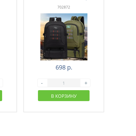
зеленый (43-003)
з
702872
698 р.
-
+
-
В КОРЗИНУ