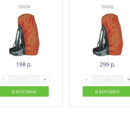
703036
703035
198 р.
299 р.
-
+
-
+
В КОРЗИНУ
В КОРЗИНУ