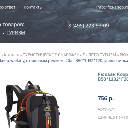
с-ответ
Контакты
info@fes-shop.r
 товаров:
8 (495) 223-97-09
А
ТУРИЗМ
•
я
Каталог
ТУРИСТИЧЕСКОЕ СНАРЯЖЕНИЕ
ЛЕТО ТУРИЗМ
РЮК
»
»
»
»
keep walking с поясным ремнем, 40л , В50*Ш32*Г20, усил.спинка
Рюкзак Keep
В50*Ш32*Г20
756
р.
Артикул:
Единица измер