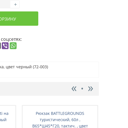
+
КОРЗИНУ
 соцсетях:
а, цвет черный (72-003)
ti на
Рюкзак BATTLEGRОUNDS
Рюкз
вый
туристический, 60л ,
ту
В65*Ш45*Г20, тактич. , цвет
В65*Ш4