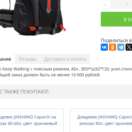
-
В 
Поделиться в
ание
Отзывы
Доставка и оплата
 Keep Walking с поясным ремнем, 40л , В50*Ш32*Г20, усил.спинк
бщий заказ должен быть не менее 10 000 рублей.
С ТАКЖЕ ПОКУПАЮТ:
девик JINSHIWQ Capaciti на
Дождевик JINSHIWQ Capaci
зак 40-60л, цвет оранжевый
рюкзак 80л, цвет оранже