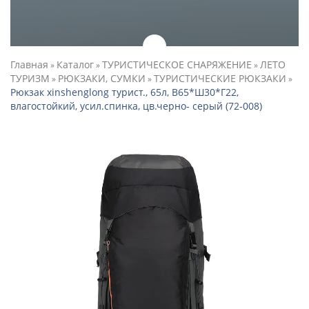
Главная
Каталог
ТУРИСТИЧЕСКОЕ СНАРЯЖЕНИЕ
ЛЕТО
»
»
»
ТУРИЗМ
РЮКЗАКИ, СУМКИ
ТУРИСТИЧЕСКИЕ РЮКЗАКИ
»
»
»
Рюкзак xinshenglong турист., 65л, В65*Ш30*Г22,
влагостойкий, усил.спинка, цв.черно- серый (72-008)