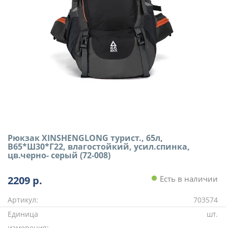
Рюкзак XINSHENGLONG турист., 65л,
В65*Ш30*Г22, влагостойкий, усил.спинка,
цв.черно- серый (72-008)
2209
р.
Есть в наличии
Артикул:
703574
Единица
шт.
измерения: