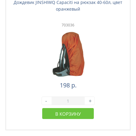
Дождевик JINSHIWQ Capaciti на рюкзак 40-60л, цвет
оранжевый
703036
198 р.
-
+
В КОРЗИНУ