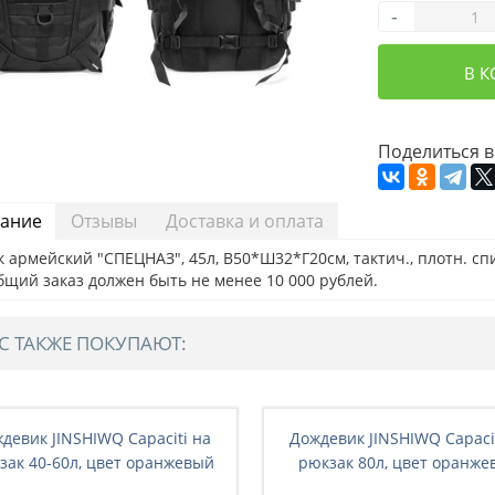
-
В 
Поделиться в
ание
Отзывы
Доставка и оплата
 армейский "СПЕЦНАЗ", 45л, В50*Ш32*Г20см, тактич., плотн. спи
бщий заказ должен быть не менее 10 000 рублей.
С ТАКЖЕ ПОКУПАЮТ:
девик JINSHIWQ Capaciti на
Дождевик JINSHIWQ Capaci
зак 40-60л, цвет оранжевый
рюкзак 80л, цвет оранже