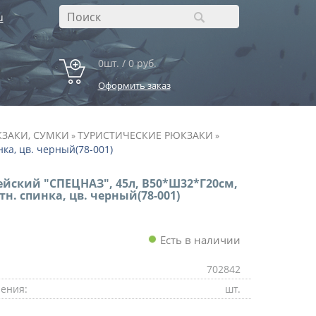
u
0шт. / 0 руб.
Оформить заказ
ЗАКИ, СУМКИ
ТУРИСТИЧЕСКИЕ РЮКЗАКИ
»
»
ка, цв. черный(78-001)
йский "СПЕЦНАЗ", 45л, В50*Ш32*Г20см,
тн. спинка, цв. черный(78-001)
Есть в наличии
702842
ения:
шт.