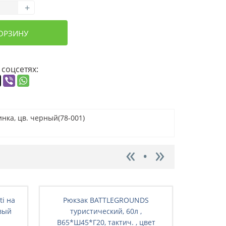
+
КОРЗИНУ
 соцсетях:
нка, цв. черный(78-001)
ti на
Рюкзак BATTLEGRОUNDS
Рюкз
вый
туристический, 60л ,
ту
В65*Ш45*Г20, тактич. , цвет
В65*Ш4