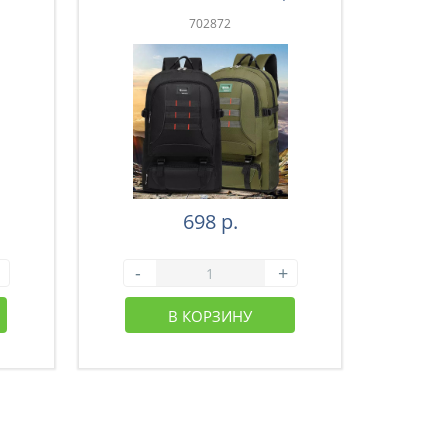
зеленый (43-003)
з
702872
698 р.
-
+
-
В КОРЗИНУ