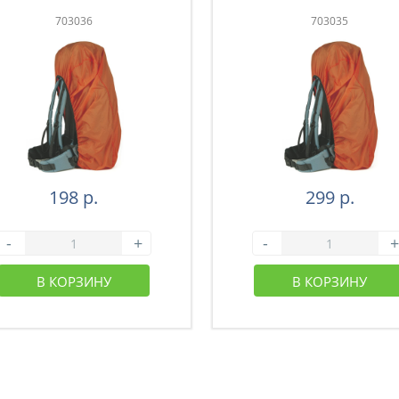
703036
703035
198 р.
299 р.
-
+
-
+
В КОРЗИНУ
В КОРЗИНУ