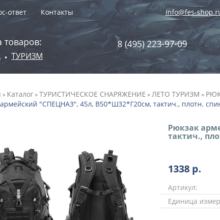
с-ответ
Контакты
info@fes-shop.r
 товаров:
8 (495) 223-97-09
А
ТУРИЗМ
•
я
Каталог
ТУРИСТИЧЕСКОЕ СНАРЯЖЕНИЕ
ЛЕТО ТУРИЗМ
РЮК
»
»
»
»
армейский "СПЕЦНАЗ", 45л, В50*Ш32*Г20см, тактич., плотн. спин
Рюкзак арме
тактич., пло
1338
р.
Артикул:
Единица измер