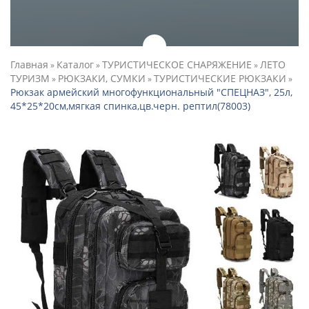
Главная
Каталог
ТУРИСТИЧЕСКОЕ СНАРЯЖЕНИЕ
ЛЕТО
»
»
»
ТУРИЗМ
РЮКЗАКИ, СУМКИ
ТУРИСТИЧЕСКИЕ РЮКЗАКИ
»
»
»
Рюкзак армейский многофункциональный "СПЕЦНАЗ", 25л,
45*25*20см,мягкая спинка,цв.черн. рептил(78003)