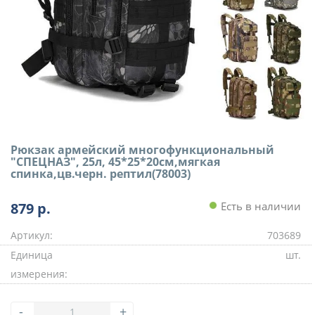
Рюкзак армейский многофункциональный
"СПЕЦНАЗ", 25л, 45*25*20см,мягкая
спинка,цв.черн. рептил(78003)
879
р.
Есть в наличии
Артикул:
703689
Единица
шт.
измерения:
-
+