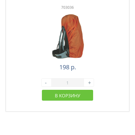
703036
198 р.
-
+
В КОРЗИНУ