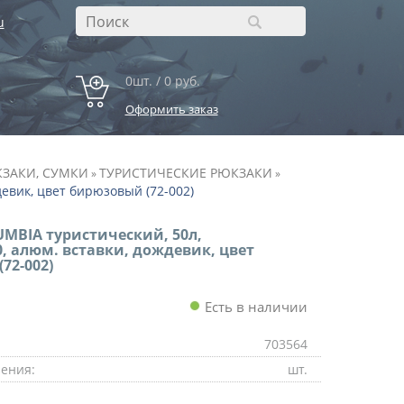
u
0шт. / 0 руб.
Оформить заказ
ЗАКИ, СУМКИ
ТУРИСТИЧЕСКИЕ РЮКЗАКИ
»
»
девик, цвет бирюзовый (72-002)
MBIA туристический, 50л,
, алюм. вставки, дождевик, цвет
72-002)
Есть в наличии
703564
ения:
шт.