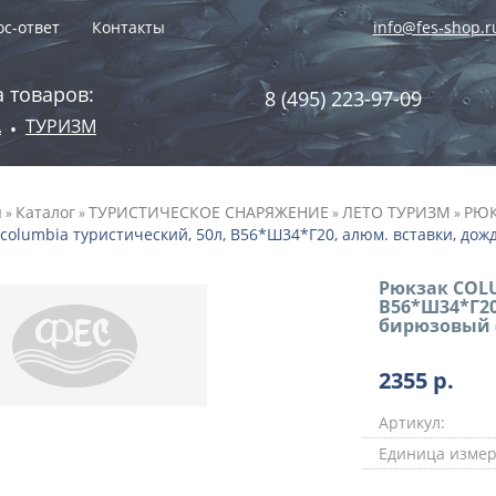
с-ответ
Контакты
info@fes-shop.r
 товаров:
8 (495) 223-97-09
А
ТУРИЗМ
•
я
Каталог
ТУРИСТИЧЕСКОЕ СНАРЯЖЕНИЕ
ЛЕТО ТУРИЗМ
РЮК
»
»
»
»
columbia туристический, 50л, В56*Ш34*Г20, алюм. вставки, дож
Рюкзак COLU
В56*Ш34*Г20
бирюзовый (
2355
р.
Артикул:
Единица измер