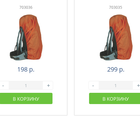
703036
703035
198 р.
299 р.
-
+
-
+
В КОРЗИНУ
В КОРЗИНУ