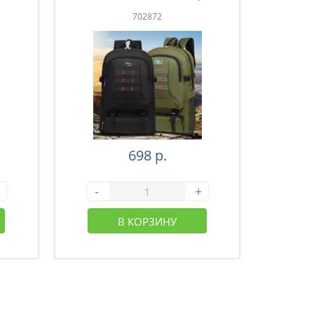
зеленый (43-003)
з
702872
698 р.
-
+
-
В КОРЗИНУ