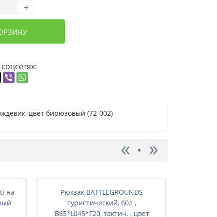
+
КОРЗИНУ
 соцсетях:
ождевик, цвет бирюзовый (72-002)
ti на
Рюкзак BATTLEGRОUNDS
Рюкз
вый
туристический, 60л ,
ту
В65*Ш45*Г20, тактич. , цвет
В65*Ш4