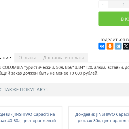
-
В 
Поделиться в
ание
Отзывы
Доставка и оплата
 COLUMBIA туристический, 50л, В56*Ш34*Г20, алюм. вставки, д
бщий заказ должен быть не менее 10 000 рублей.
С ТАКЖЕ ПОКУПАЮТ:
девик JINSHIWQ Capaciti на
Дождевик JINSHIWQ Capaci
зак 40-60л, цвет оранжевый
рюкзак 80л, цвет оранже