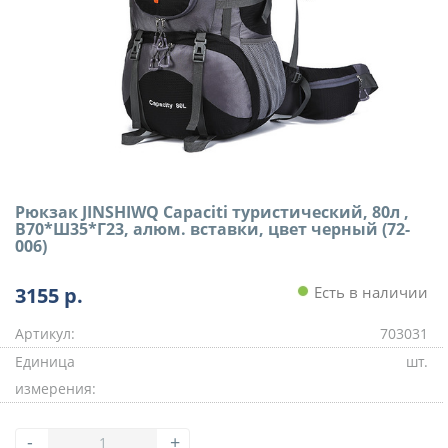
Рюкзак JINSHIWQ Capaciti туристический, 80л ,
В70*Ш35*Г23, алюм. вставки, цвет черный (72-
006)
3155
р.
Есть в наличии
Артикул:
703031
Единица
шт.
измерения:
-
+