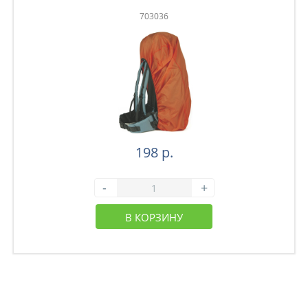
703036
198 р.
-
+
В КОРЗИНУ