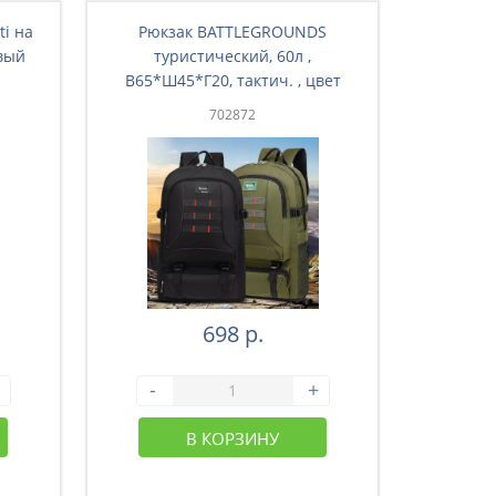
ti на
Рюкзак BATTLEGRОUNDS
Рюкз
вый
туристический, 60л ,
ту
В65*Ш45*Г20, тактич. , цвет
В65*Ш4
зеленый (43-003)
з
702872
698 р.
-
+
-
В КОРЗИНУ