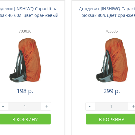
девик JINSHIWQ Capaciti на
Дождевик JINSHIWQ Capaci
зак 40-60л, цвет оранжевый
рюкзак 80л, цвет оранже
703036
703035
198 р.
299 р.
-
+
-
+
В КОРЗИНУ
В КОРЗИНУ