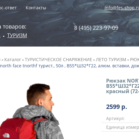
с-ответ
Контакты
info@fes-shop.r
 товаров:
8 (495) 223-97-09
А
ТУРИЗМ
•
я
Каталог
ТУРИСТИЧЕСКОЕ СНАРЯЖЕНИЕ
ЛЕТО ТУРИЗМ
РЮК
»
»
»
»
north face tnorthf турист., 50л , В55*Ш32*Г22, алюм. вставки, до
Рюкзак NORT
В55*Ш32*Г22
красный (72-
2599
р.
Артикул:
Единица измер