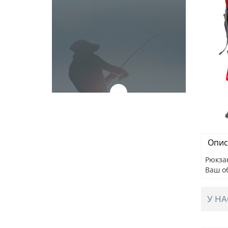
Опис
Рюкзак
Ваш о
У НА