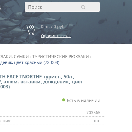
u
0шт. / 0 руб.
Оформить заказ
ЗАКИ, СУМКИ
ТУРИСТИЧЕСКИЕ РЮКЗАКИ
»
»
ждевик, цвет красный (72-003)
H FACE TNORTHF турист., 50л ,
, алюм. вставки, дождевик, цвет
003)
Есть в наличии
703565
ения:
шт.