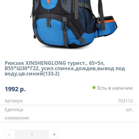
Рюкзак XINSHENGLONG турист., 65+5л,
В55*Ш30*Г22, усил.спинка,дождев,вывод под
воду,цв.синий(133-2)
1992
р.
Есть в наличии
Артикул:
703112
Единица
шт.
измерения:
-
+