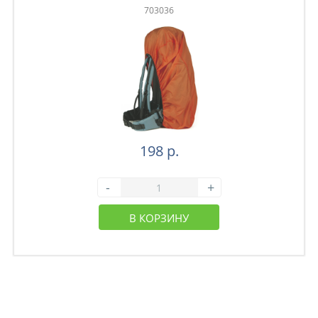
703036
198 р.
-
+
В КОРЗИНУ