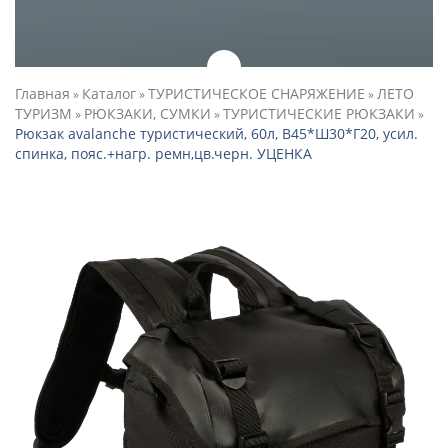
Главная
Каталог
ТУРИСТИЧЕСКОЕ СНАРЯЖЕНИЕ
ЛЕТО
»
»
»
ТУРИЗМ
РЮКЗАКИ, СУМКИ
ТУРИСТИЧЕСКИЕ РЮКЗАКИ
»
»
»
Рюкзак avalanche туристический, 60л, В45*Ш30*Г20, усил.
спинка, пояс.+нагр. ремн,цв.черн. УЦЕНКА