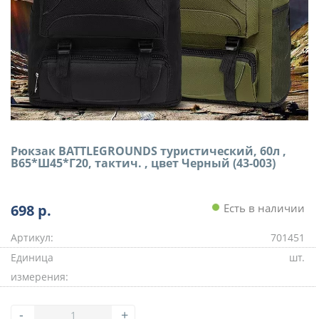
Рюкзак BATTLEGRОUNDS туристический, 60л ,
В65*Ш45*Г20, тактич. , цвет Черный (43-003)
698
р.
Есть в наличии
Артикул:
701451
Единица
шт.
измерения:
-
+