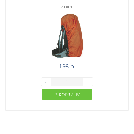
703036
198 р.
-
+
В КОРЗИНУ