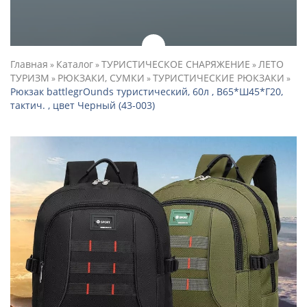
Главная
Каталог
ТУРИСТИЧЕСКОЕ СНАРЯЖЕНИЕ
ЛЕТО
»
»
»
ТУРИЗМ
РЮКЗАКИ, СУМКИ
ТУРИСТИЧЕСКИЕ РЮКЗАКИ
»
»
»
Рюкзак battlegrОunds туристический, 60л , В65*Ш45*Г20,
тактич. , цвет Черный (43-003)