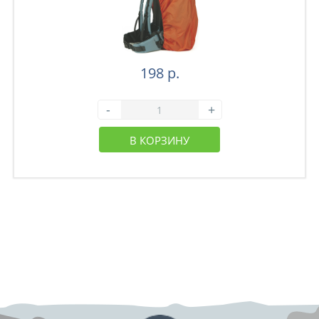
198 р.
-
+
В КОРЗИНУ