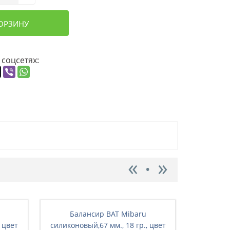
КОРЗИНУ
 соцсетях:
Балансир BAT Mibaru
Бал
 цвет
силиконовый,67 мм., 18 гр., цвет
силиконо