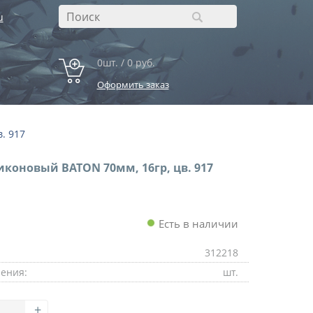
u
0шт. / 0 руб.
Оформить заказ
. 917
иконовый BATON 70мм, 16гр, цв. 917
Есть в наличии
312218
ения:
шт.
+