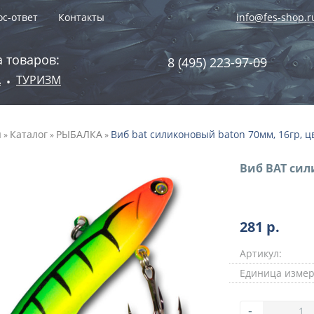
с-ответ
Контакты
info@fes-shop.r
 товаров:
8 (495) 223-97-09
А
ТУРИЗМ
•
я
Каталог
РЫБАЛКА
Виб bat силиконовый baton 70мм, 16гр, цв
»
»
»
Виб BAT сил
281
р.
Артикул:
Единица измер
-