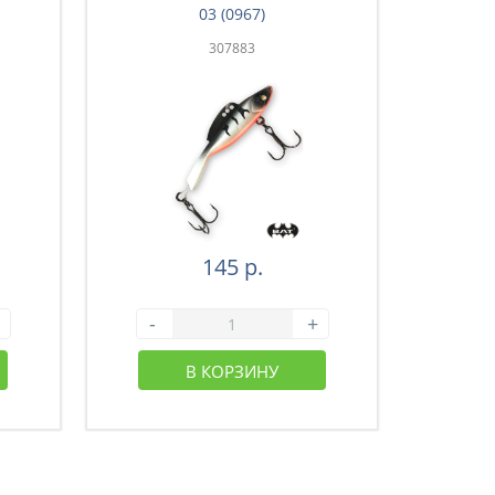
03 (0967)
307883
145 р.
-
+
-
В КОРЗИНУ