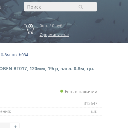
u
0шт. / 0 руб.
Оформить заказ
 0-8м, цв. b034
OBEN BT017, 120мм, 19гр, загл. 0-8м, цв.
Есть в наличии
313647
ения:
шт.
+