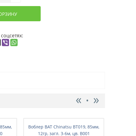
КОРЗИНУ
 соцсетях:
 85мм,
Воблер BAT Chinatsu BT019, 85мм,
Воблер BA
40
12гр, загл. 3-6м, цв. B001
12гр,