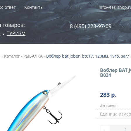
с-ответ
Контакты
info@fes-shop.r
 товаров:
8 (495) 223-97-09
А
ТУРИЗМ
•
я
Каталог
РЫБАЛКА
Воблер bat joben bt017, 120мм, 19гр, загл.
»
»
»
Воблер BAT J
B034
283
р.
Артикул:
Единица измер
-