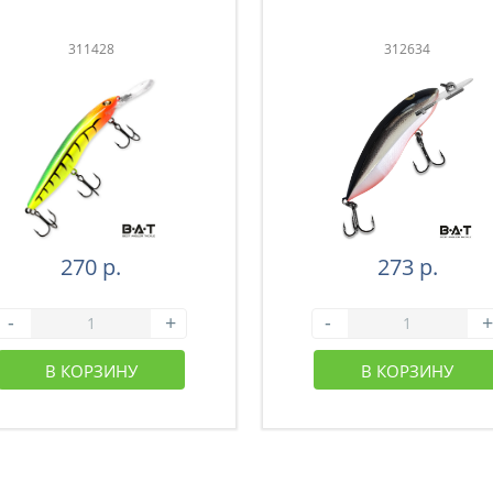
311428
312634
270 р.
273 р.
-
+
-
+
В КОРЗИНУ
В КОРЗИНУ