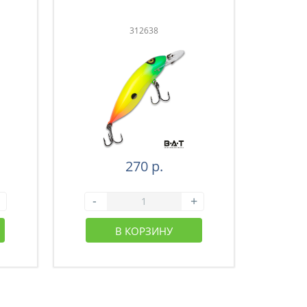
312638
270 р.
-
+
-
В КОРЗИНУ