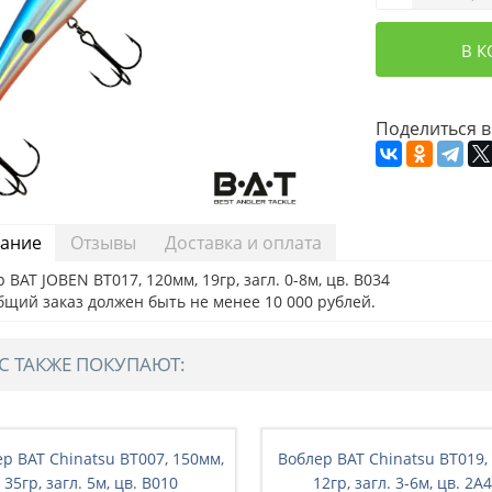
В 
Поделиться в
ание
Отзывы
Доставка и оплата
 BAT JOBEN BT017, 120мм, 19гр, загл. 0-8м, цв. B034
бщий заказ должен быть не менее 10 000 рублей.
С ТАКЖЕ ПОКУПАЮТ:
р BAT Chinatsu BT007, 150мм,
Воблер BAT Chinatsu BT019,
35гр, загл. 5м, цв. B010
12гр, загл. 3-6м, цв. 2A