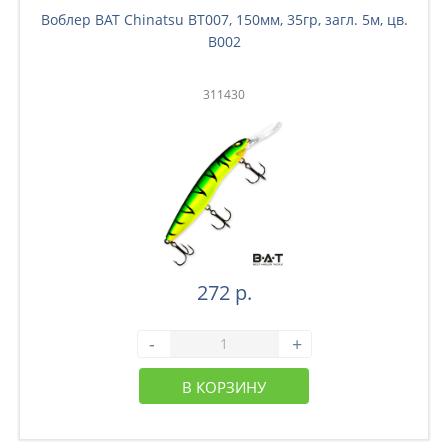
Воблер BAT Chinatsu BT007, 150мм, 35гр, загл. 5м, цв.
B002
311430
272 р.
-
+
В КОРЗИНУ