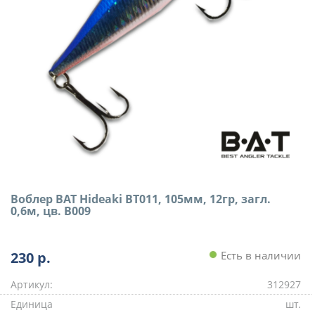
Воблер BAT Hideaki BT011, 105мм, 12гр, загл.
0,6м, цв. B009
230
р.
Есть в наличии
Артикул:
312927
Единица
шт.