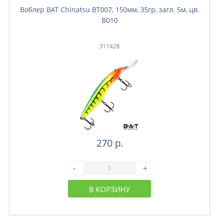
Воблер BAT Chinatsu BT007, 150мм, 35гр, загл. 5м, цв.
B010
311428
270 р.
-
+
В КОРЗИНУ