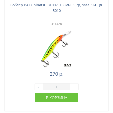
Воблер BAT Chinatsu BT007, 150мм, 35гр, загл. 5м, цв.
B010
311428
270 р.
-
+
В КОРЗИНУ