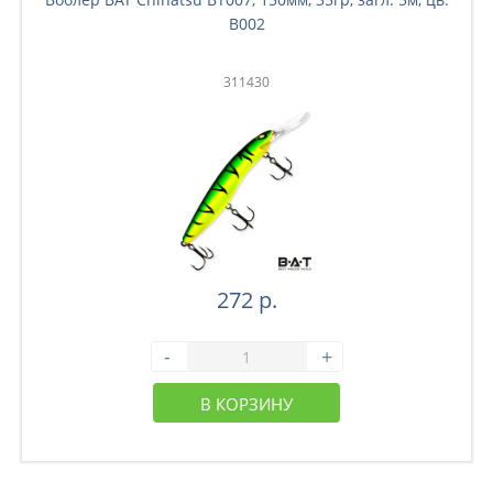
B002
311430
272 р.
-
+
В КОРЗИНУ