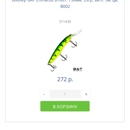
B002
311430
272 р.
-
+
В КОРЗИНУ