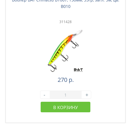
B010
311428
270 р.
-
+
В КОРЗИНУ