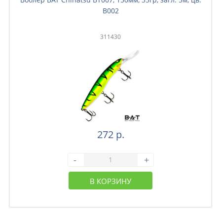
B002
311430
272 р.
-
+
В КОРЗИНУ