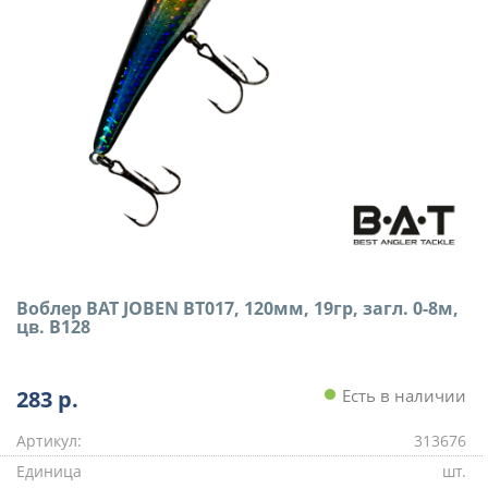
Воблер BAT JOBEN BT017, 120мм, 19гр, загл. 0-8м,
цв. B128
283
р.
Есть в наличии
Артикул:
313676
Единица
шт.