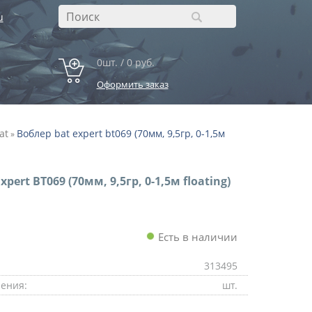
u
0шт. / 0 руб.
Оформить заказ
at
Воблер bat expert bt069 (70мм, 9,5гр, 0-1,5м
»
pert BT069 (70мм, 9,5гр, 0-1,5м floating)
Есть в наличии
313495
ения:
шт.