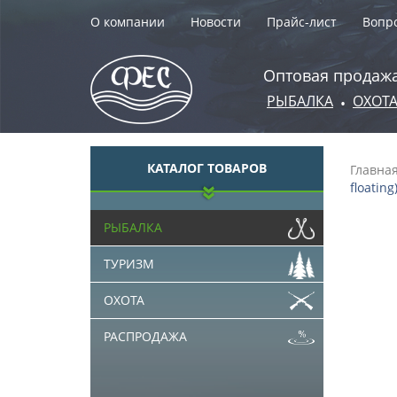
О компании
Новости
Прайс-лист
Вопро
Оптовая продажа
РЫБАЛКА
ОХОТ
•
КАТАЛОГ ТОВАРОВ
Главна
floating
РЫБАЛКА
ТУРИЗМ
ОХОТА
РАСПРОДАЖА