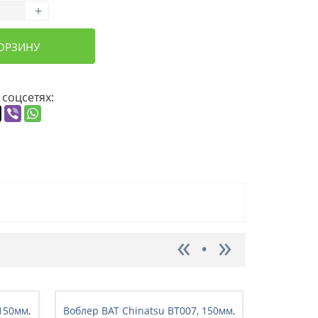
+
КОРЗИНУ
 соцсетях:
150мм,
Воблер BAT Chinatsu BT007, 150мм,
Воблер BA