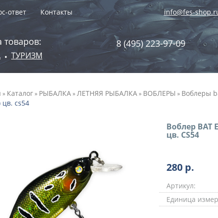
с-ответ
Контакты
info@fes-shop.r
 товаров:
8 (495) 223-97-09
А
ТУРИЗМ
•
я
Каталог
РЫБАЛКА
ЛЕТНЯЯ РЫБАЛКА
ВОБЛЕРЫ
Воблеры b
»
»
»
»
»
) цв. cs54
Воблер BAT Ex
цв. CS54
280
р.
Артикул:
Единица измер