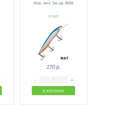
3
35гр, загл. 5м, цв. B006
35гр
311427
270 р.
-
+
-
В КОРЗИНУ