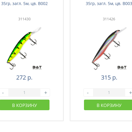
35гр, загл. 5м, цв. B002
35гр, загл. 5м, цв. B00
311430
311426
272 р.
315 р.
-
+
-
+
В КОРЗИНУ
В КОРЗИНУ