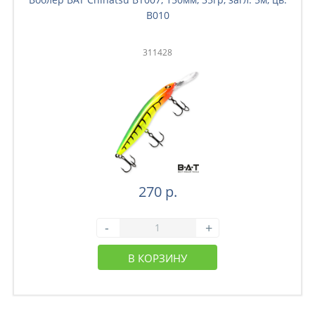
B010
311428
270 р.
-
+
В КОРЗИНУ