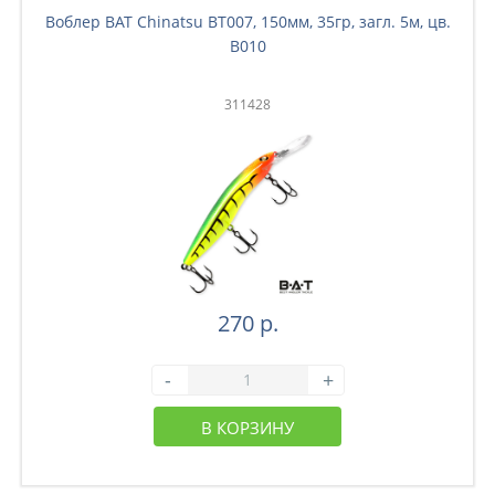
Воблер BAT Chinatsu BT007, 150мм, 35гр, загл. 5м, цв.
B010
311428
270 р.
-
+
В КОРЗИНУ