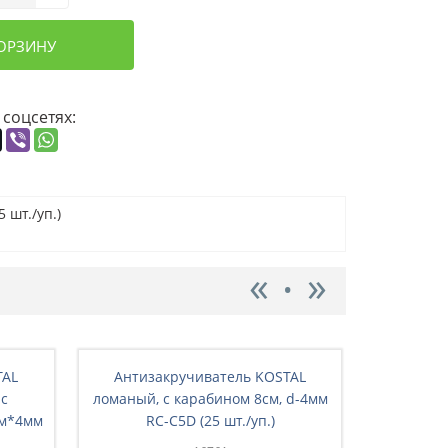
КОРЗИНУ
 соцсетях:
 шт./уп.)
TAL
Антизакручиватель KOSTAL
Антиз
 с
ломаный, с карабином 8см, d-4мм
лома
см*4мм
RC-C5D (25 шт./уп.)
вертлюгом