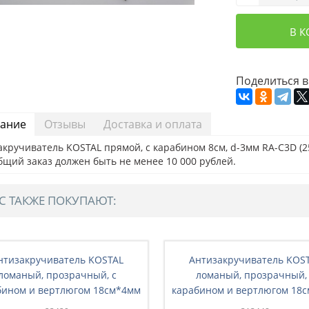
В 
Поделиться в
ание
Отзывы
Доставка и оплата
кручиватель KOSTAL прямой, с карабином 8см, d-3мм RA-C3D (25
бщий заказ должен быть не менее 10 000 рублей.
С ТАКЖЕ ПОКУПАЮТ:
нтизакручиватель KOSTAL
Антизакручиватель KOS
ломаный, прозрачный, с
ломаный, прозрачный,
бином и вертлюгом 18см*4мм
карабином и вертлюгом 18
RD-A5K (25 шт./уп.)
RD-A5K (5 шт./уп.)