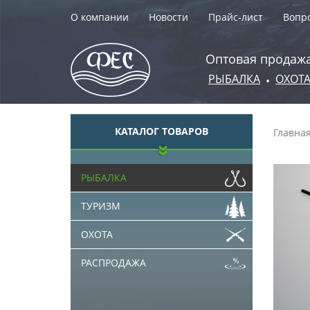
О компании
Новости
Прайс-лист
Вопро
Оптовая продажа
РЫБАЛКА
ОХОТ
•
КАТАЛОГ ТОВАРОВ
Главна
РЫБАЛКА
ТУРИЗМ
ОХОТА
РАСПРОДАЖА