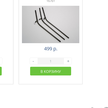
16761
499 р.
-
+
-
В КОРЗИНУ