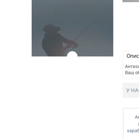
Опис
Антиза
Ваш о
У НА
оманый, с
Антизакручиватель, ломаный, с
А
RC-C3D (25
карабином 8см, d-3мм RC-C3D (5
шт./уп.)
кара