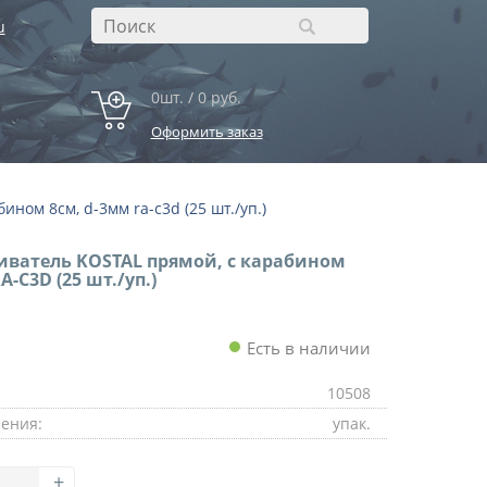
u
0шт. / 0 руб.
Оформить заказ
ином 8см, d-3мм ra-c3d (25 шт./уп.)
иватель KOSTAL прямой, с карабином
A-C3D (25 шт./уп.)
Есть в наличии
10508
ения:
упак.
+