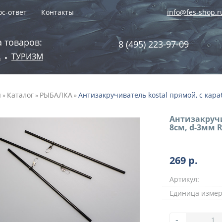
с-ответ
Контакты
info@fes-shop.r
 товаров:
8 (495) 223-97-09
А
ТУРИЗМ
•
я
Каталог
РЫБАЛКА
Антизакручиватель kostal прямой, с караб
»
»
»
Антизакруч
8см, d-3мм R
269
р.
Артикул:
Единица измер
-