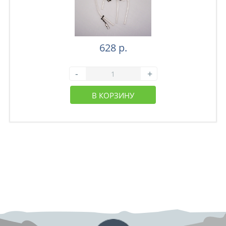
628 р.
-
+
В КОРЗИНУ