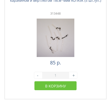
карабином и вертлюгом 18см*4мм RD-A5K (5 шт./уп.)
313448
85 р.
-
+
В КОРЗИНУ