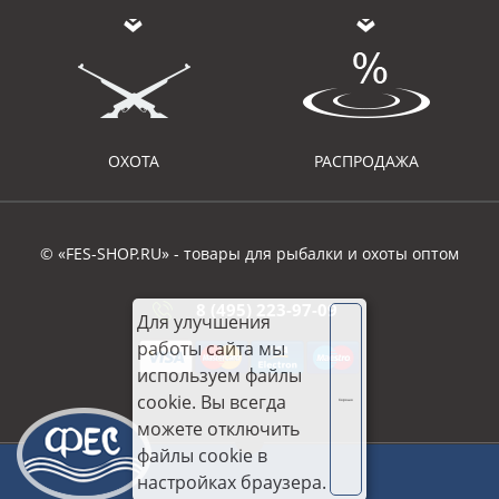
ОХОТА
РАСПРОДАЖА
© «FES-SHOP.RU» - товары для рыбалки и охоты оптом
8 (495) 223-97-09
Для улучшения
работы сайта мы
используем файлы
cookie. Вы всегда
Хорошо
можете отключить
файлы cookie в
настройках браузера.