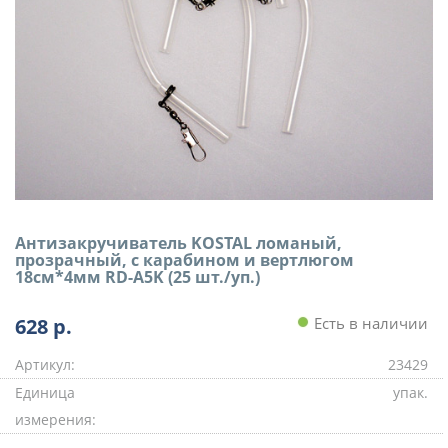
Антизакручиватель KOSTAL ломаный,
прозрачный, с карабином и вертлюгом
18см*4мм RD-A5K (25 шт./уп.)
628
р.
Есть в наличии
Артикул:
23429
Единица
упак.
измерения: