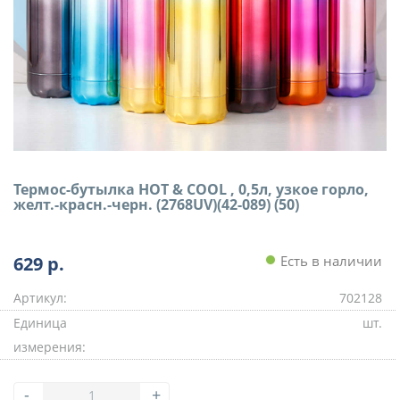
Термос-бутылка HOT & COOL , 0,5л, узкое горло,
желт.-красн.-черн. (2768UV)(42-089) (50)
629
р.
Есть в наличии
Артикул:
702128
Единица
шт.
измерения:
-
+