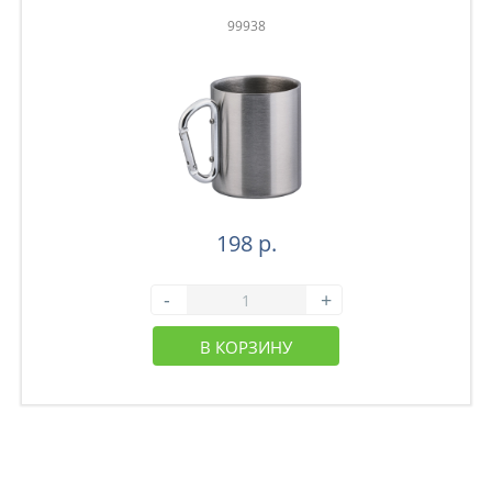
99938
198 р.
-
+
В КОРЗИНУ