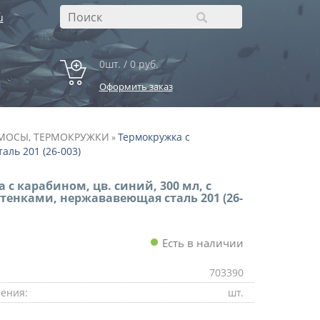
u
0шт. / 0 руб.
Оформить заказ
МОСЫ, ТЕРМОКРУЖКИ
Термокружка с
»
аль 201 (26-003)
 с карабином, цв. синий, 300 мл, с
енками, нержававеющая сталь 201 (26-
Есть в наличии
703390
ения:
шт.