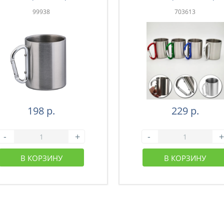
201 (26-001)
201 (65-004)
99938
703613
198 р.
229 р.
-
+
-
+
В КОРЗИНУ
В КОРЗИНУ