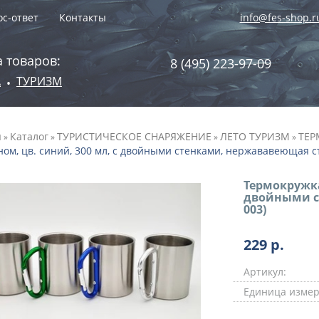
с-ответ
Контакты
info@fes-shop.r
 товаров:
8 (495) 223-97-09
А
ТУРИЗМ
•
я
Каталог
ТУРИСТИЧЕСКОЕ СНАРЯЖЕНИЕ
ЛЕТО ТУРИЗМ
ТЕР
»
»
»
»
ом, цв. синий, 300 мл, с двойными стенками, нержававеющая ст
Термокружка
двойными ст
003)
229
р.
Артикул:
Единица измер