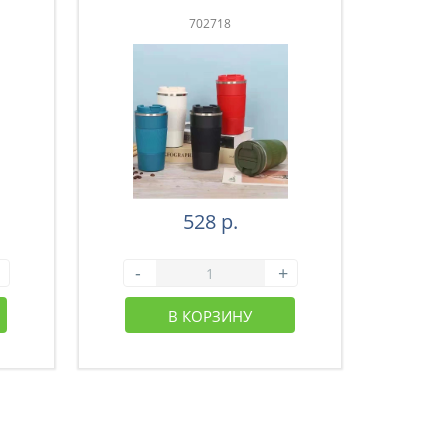
702718
528 р.
-
+
-
В КОРЗИНУ