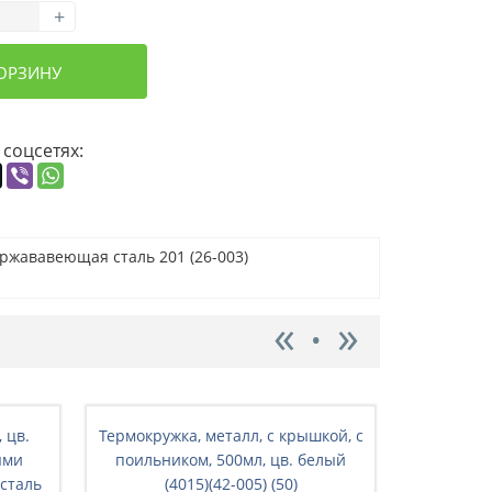
+
КОРЗИНУ
 соцсетях:
ержававеющая сталь 201 (26-003)
 цв.
Термокружка, металл, с крышкой, с
Термокруж
ыми
поильником, 500мл, цв. белый
поильник
сталь
(4015)(42-005) (50)
(