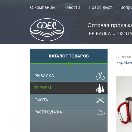
О компании
Новости
Прайс-лист
Вопро
Оптовая продажа
РЫБАЛКА
ОХОТ
•
КАТАЛОГ ТОВАРОВ
Главна
карабин
РЫБАЛКА
ТУРИЗМ
ОХОТА
РАСПРОДАЖА