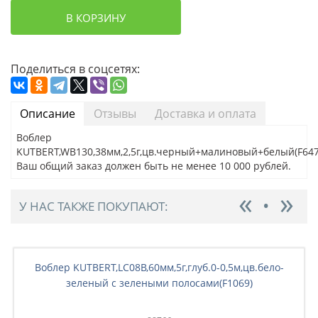
В КОРЗИНУ
Поделиться в соцсетях:
Описание
Отзывы
Доставка и оплата
Воблер
KUTBERT,WB130,38мм,2,5г,цв.черный+малиновый+белый(F647
Ваш общий заказ должен быть не менее 10 000 рублей.
У НАС ТАКЖЕ ПОКУПАЮТ:
Воблер KUTBERT,LC08B,60мм,5г,глуб.0-0,5м,цв.бело-
зовый
зеленый с зелеными полосами(F1069)