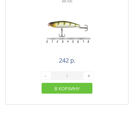
88766
242 р.
-
+
В КОРЗИНУ