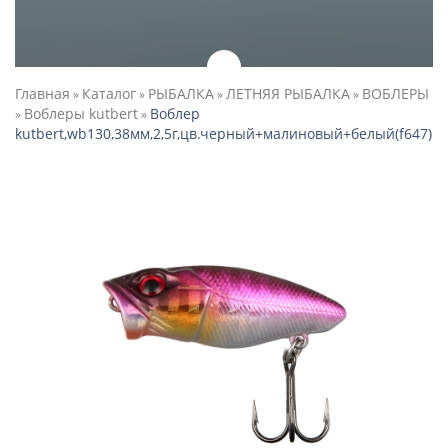
Главная
Каталог
РЫБАЛКА
ЛЕТНЯЯ РЫБАЛКА
ВОБЛЕРЫ
»
»
»
»
Воблеры kutbert
Воблер
»
»
kutbert,wb130,38мм,2,5г,цв.черный+малиновый+белый(f647)