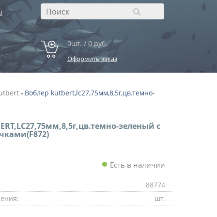
u
0шт. / 0 руб.
Оформить заказ
utbert
Воблер kutbert,lc27,75мм,8,5г,цв.темно-
»
ERT,LC27,75мм,8,5г,цв.темно-зеленый с
чками(F872)
Есть в наличии
88774
ения:
шт.