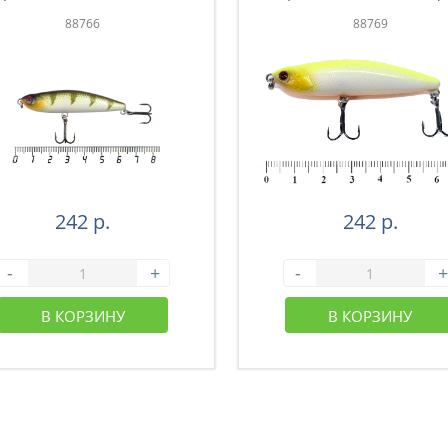
полосами(F1069)
88766
88769
242 р.
242 р.
-
+
-
+
В КОРЗИНУ
В КОРЗИНУ