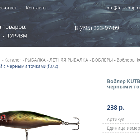
с-ответ
Контакты
info@fes-shop.r
 товаров:
8 (495) 223-97-09
А
ТУРИЗМ
•
я
Каталог
РЫБАЛКА
ЛЕТНЯЯ РЫБАЛКА
ВОБЛЕРЫ
Воблеры k
»
»
»
»
»
й с черными точками(f872)
Воблер KUTB
черными то
238
р.
Артикул:
Единица измер