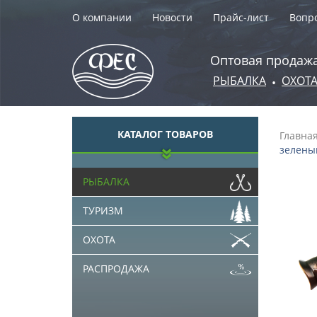
О компании
Новости
Прайс-лист
Вопро
Оптовая продажа
РЫБАЛКА
ОХОТ
•
КАТАЛОГ ТОВАРОВ
Главна
зелены
РЫБАЛКА
ТУРИЗМ
ОХОТА
РАСПРОДАЖА