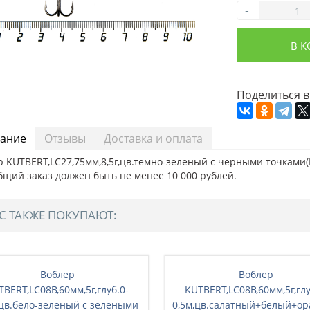
-
В 
Поделиться в
ание
Отзывы
Доставка и оплата
 KUTBERT,LC27,75мм,8,5г,цв.темно-зеленый с черными точками(
бщий заказ должен быть не менее 10 000 рублей.
С ТАКЖЕ ПОКУПАЮТ:
Воблер
Воблер
евый+бирюзовый
TBERT,LC08B,60мм,5г,глуб.0-
KUTBERT,LC08B,60мм,5г,глу
,цв.бело-зеленый с зелеными
0,5м,цв.салатный+белый+ор