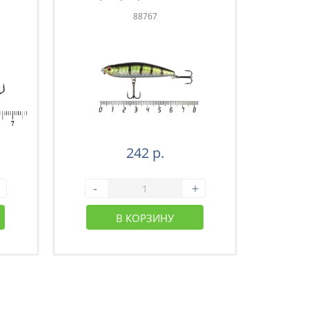
черными полосами(F991)
88767
242 р.
-
+
-
В КОРЗИНУ