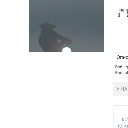
Опис
Воблер
Ваш о
У НА
Воблер
г,цв.желто-
KUTBERT,WB93C,65мм,9,5г,цв.черный+коричн
KU
ой(F213)
с черными точками(А184)
0,5м