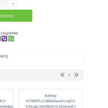
+
КОРЗИНУ
 соцсетях:
F872)
Воблер
б.0-
KUTBERT,LC08B,60мм,5г,глуб.0-
KUTBERT
анжевый(F1072)
0,5м,цв.серебристо-зеленый с
0,5м,цв.