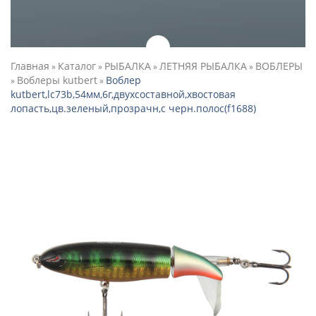
Главная
Каталог
РЫБАЛКА
ЛЕТНЯЯ РЫБАЛКА
ВОБЛЕРЫ
»
»
»
»
Воблеры kutbert
Воблер
»
»
kutbert,lc73b,54мм,6г,двухсоставной,хвостовая
лопасть,цв.зеленый,прозрачн,с черн.полос(f1688)