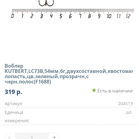
Воблер
KUTBERT,LC73B,54мм,6г,двухсоставной,хвостовая
лопасть,цв.зеленый,прозрачн,с
черн.полос(F1688)
319
р.
Есть в наличии
Артикул:
204513
Единица
шт.
измерения:
-
+