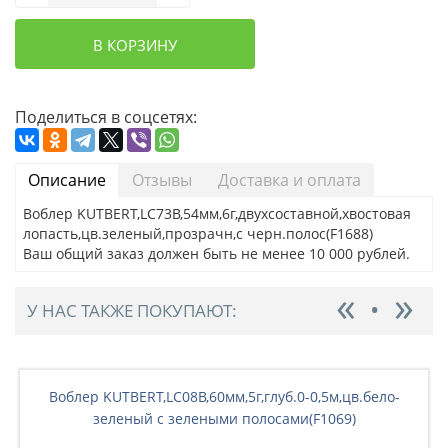
В КОРЗИНУ
Поделиться в соцсетях:
Описание
Отзывы
Доставка и оплата
Воблер KUTBERT,LC73B,54мм,6г,двухсоставной,хвостовая
лопасть,цв.зеленый,прозрачн,с черн.полос(F1688)
Ваш общий заказ должен быть не менее 10 000 рублей.
У НАС ТАКЖЕ ПОКУПАЮТ:
Воблер KUTBERT,LC08B,60мм,5г,глуб.0-0,5м,цв.бело-
зовый
зеленый с зелеными полосами(F1069)