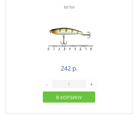
88766
242 р.
-
+
В КОРЗИНУ