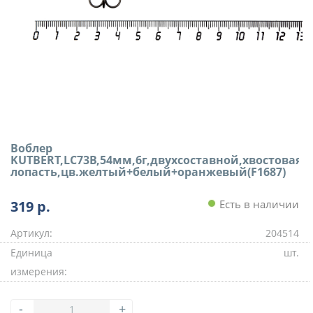
Воблер
KUTBERT,LC73B,54мм,6г,двухсоставной,хвостовая
лопасть,цв.желтый+белый+оранжевый(F1687)
319
р.
Есть в наличии
Артикул:
204514
Единица
шт.
измерения:
-
+