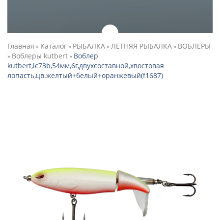
Главная
Каталог
РЫБАЛКА
ЛЕТНЯЯ РЫБАЛКА
ВОБЛЕРЫ
»
»
»
»
Воблеры kutbert
Воблер
»
»
kutbert,lc73b,54мм,6г,двухсоставной,хвостовая
лопасть,цв.желтый+белый+оранжевый(f1687)