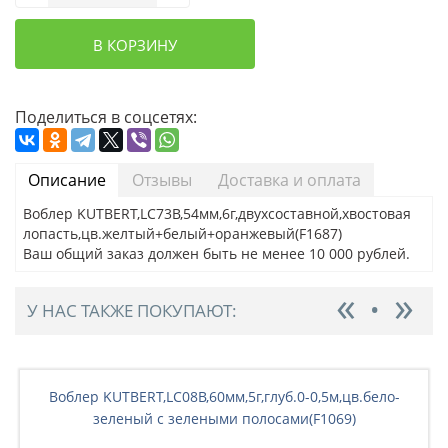
В КОРЗИНУ
Поделиться в соцсетях:
Описание
Отзывы
Доставка и оплата
Воблер KUTBERT,LC73B,54мм,6г,двухсоставной,хвостовая
лопасть,цв.желтый+белый+оранжевый(F1687)
Ваш общий заказ должен быть не менее 10 000 рублей.
У НАС ТАКЖЕ ПОКУПАЮТ:
Воблер KUTBERT,LC08B,60мм,5г,глуб.0-0,5м,цв.бело-
зовый
зеленый с зелеными полосами(F1069)