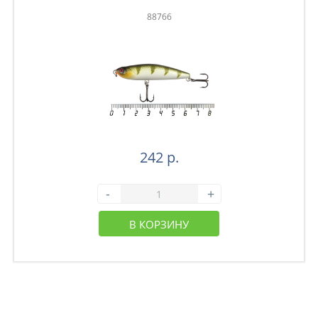
88766
242 р.
-
+
В КОРЗИНУ