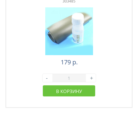
303485
179 р.
-
+
В КОРЗИНУ