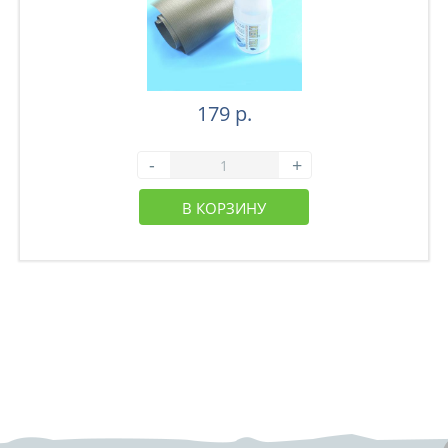
179 р.
-
+
В КОРЗИНУ