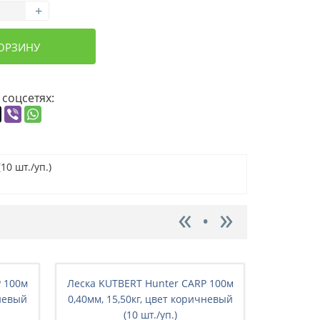
+
КОРЗИНУ
 соцсетях:
0 шт./уп.)
P 100м
Леска KUTBERT Hunter CARP 100м
Леска KU
чневый
0,40мм, 15,50кг, цвет коричневый
0,45мм, 1
(10 шт./уп.)