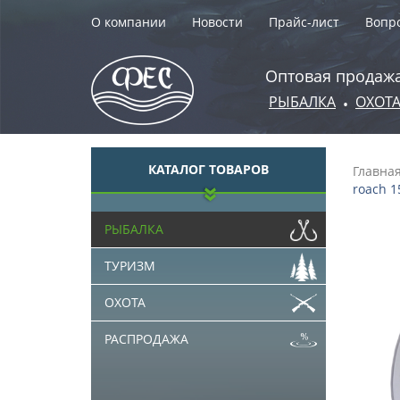
О компании
Новости
Прайс-лист
Вопро
Оптовая продажа
РЫБАЛКА
ОХОТ
•
КАТАЛОГ ТОВАРОВ
Главна
roach 1
РЫБАЛКА
ТУРИЗМ
ОХОТА
РАСПРОДАЖА