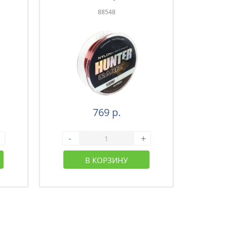
88548
769 р.
-
+
-
В КОРЗИНУ