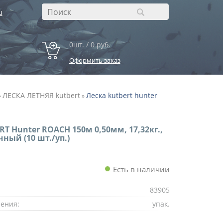
u
0шт. / 0 руб.
Оформить заказ
ЛЕСКА ЛЕТНЯЯ kutbert
Леска kutbert hunter
»
»
RT Hunter ROACH 150м 0,50мм, 17,32кг.,
ный (10 шт./уп.)
Есть в наличии
83905
ения:
упак.