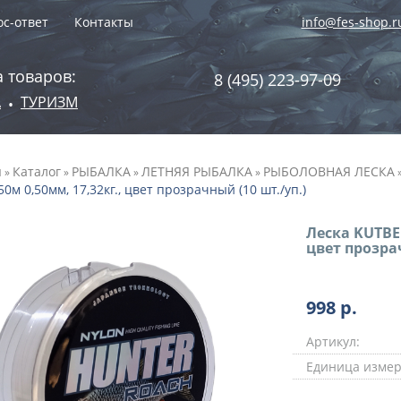
с-ответ
Контакты
info@fes-shop.r
 товаров:
8 (495) 223-97-09
А
ТУРИЗМ
•
я
Каталог
РЫБАЛКА
ЛЕТНЯЯ РЫБАЛКА
РЫБОЛОВНАЯ ЛЕСКА
»
»
»
»
50м 0,50мм, 17,32кг., цвет прозрачный (10 шт./уп.)
Леска KUTBE
цвет прозрач
998
р.
Артикул:
Единица измер