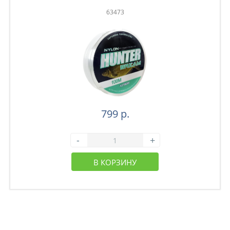
63473
799 р.
-
+
В КОРЗИНУ