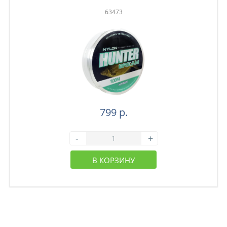
63473
799 р.
-
+
В КОРЗИНУ