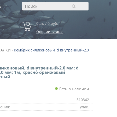
u
0шт. / 0 руб.
Оформить заказ
БАЛКИ
Кембрик силиконовый, d внутренный-2,0
»
иконовый, d внутренный-2,0 мм; d
0 мм; 1м, красно-оранжевый
тный
Есть в наличии
310342
ения:
упак.