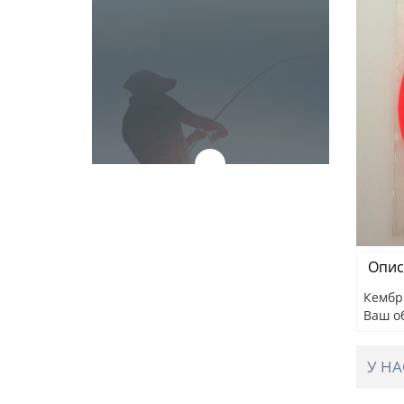
Опис
Кембр
Ваш о
У НА