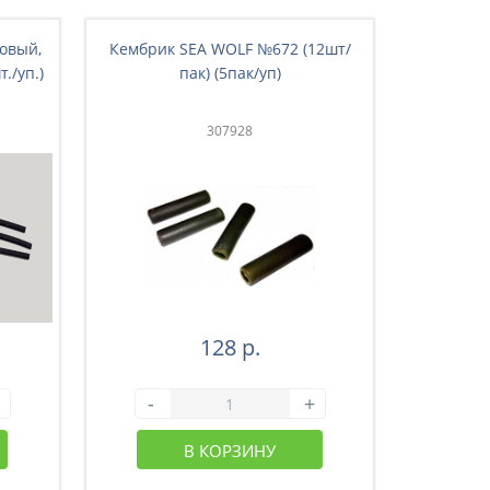
овый,
Кембрик SEA WOLF №672 (12шт/
Кембр
./уп.)
пак) (5пак/уп)
длин
307928
128 р.
-
+
-
В КОРЗИНУ