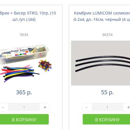
брик + бисер XTRO, 10гр, (10
Кембрик LUMICOM силикон
шт./уп.) (44)
d-2x4, дл.-16см, черный (4 шт
5634
66374
365 р.
55 р.
-
+
-
+
В КОРЗИНУ
В КОРЗИНУ