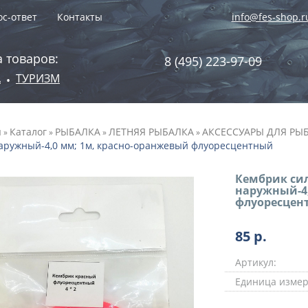
с-ответ
Контакты
info@fes-shop.r
 товаров:
8 (495) 223-97-09
А
ТУРИЗМ
•
я
Каталог
РЫБАЛКА
ЛЕТНЯЯ РЫБАЛКА
АКСЕССУАРЫ ДЛЯ РЫ
»
»
»
»
наружный-4,0 мм; 1м, красно-оранжевый флуоресцентный
Кембрик сил
наружный-4,
флуоресцен
85
р.
Артикул:
Единица измер