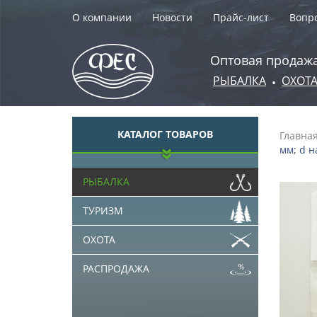
О компании
Новости
Прайс-лист
Вопро
Оптовая продажа
РЫБАЛКА
ОХОТ
•
КАТАЛОГ ТОВАРОВ
Главна
мм; d 
РЫБАЛКА
ТУРИЗМ
ОХОТА
РАСПРОДАЖА