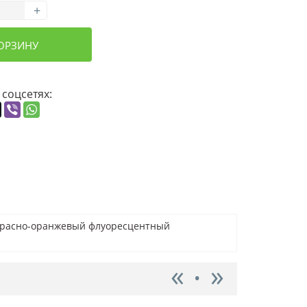
+
КОРЗИНУ
 соцсетях:
, красно-оранжевый флуоресцентный