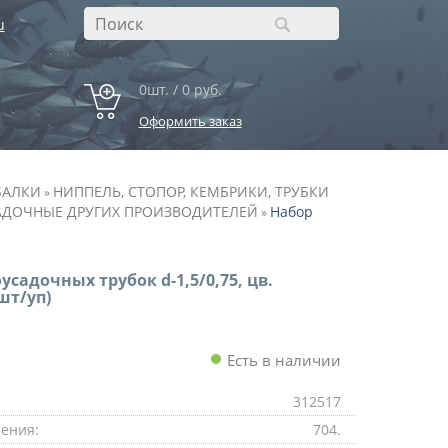
u
0шт. / 0 руб.
Оформить заказ
БАЛКИ
НИППЕЛЬ, СТОПОР, КЕМБРИКИ, ТРУБКИ
»
САДОЧНЫЕ ДРУГИХ ПРОИЗВОДИТЕЛЕЙ
Набор
»
садочных трубок d-1,5/0,75, цв.
шт/уп)
Есть в наличии
312517
ения:
704.