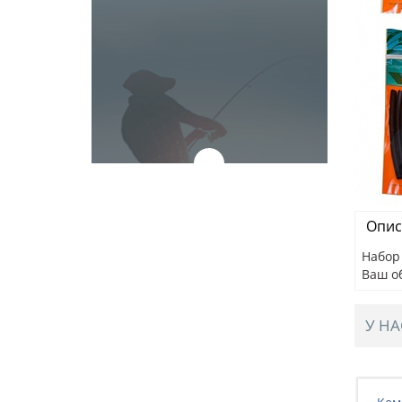
Опис
Набор 
Ваш о
У НА