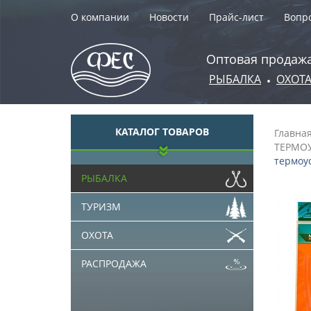
О компании
Новости
Прайс-лист
Вопро
Оптовая продажа
РЫБАЛКА
ОХОТ
•
КАТАЛОГ ТОВАРОВ
Главна
ТЕРМО
термоус
РЫБАЛКА
ТУРИЗМ
ОХОТА
РАСПРОДАЖА