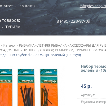
с-ответ
Контакты
info@fes-shop.r
 товаров:
8 (495) 223-97-09
А
ТУРИЗМ
•
я
Каталог
РЫБАЛКА
ЛЕТНЯЯ РЫБАЛКА
АКСЕССУАРЫ ДЛЯ РЫ
»
»
»
»
УСАДОЧНЫЕ
НИППЕЛЬ, СТОПОР, КЕМБРИКИ, ТРУБКИ ТЕРМОУ
»
адочных трубок d-1,5/0,75, цв. зеленый (10шт/уп)
Набор термоу
зеленый (10
45
р.
Артикул:
Единица измер