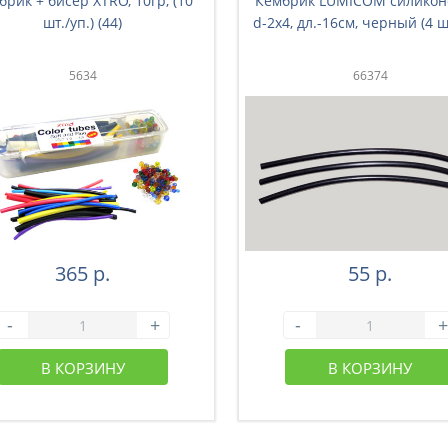
брик + бисер XTRO, 10гр, (10
Кембрик LUMICOM силикон
шт./уп.) (44)
d-2x4, дл.-16см, черный (4 шт
5634
66374
365 р.
55 р.
-
+
-
+
В КОРЗИНУ
В КОРЗИНУ