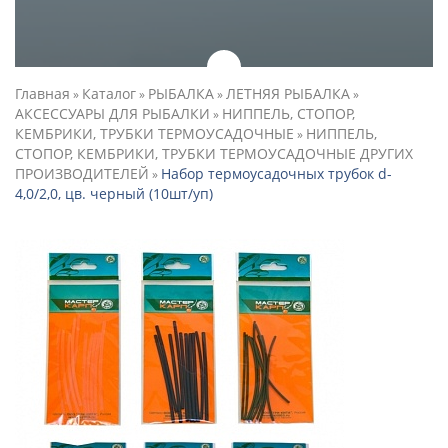
Главная
Каталог
РЫБАЛКА
ЛЕТНЯЯ РЫБАЛКА
»
»
»
»
АКСЕССУАРЫ ДЛЯ РЫБАЛКИ
НИППЕЛЬ, СТОПОР,
»
КЕМБРИКИ, ТРУБКИ ТЕРМОУСАДОЧНЫЕ
НИППЕЛЬ,
»
СТОПОР, КЕМБРИКИ, ТРУБКИ ТЕРМОУСАДОЧНЫЕ ДРУГИХ
ПРОИЗВОДИТЕЛЕЙ
Набор термоусадочных трубок d-
»
4,0/2,0, цв. черный (10шт/уп)