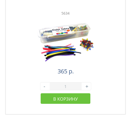
5634
365 р.
-
+
В КОРЗИНУ