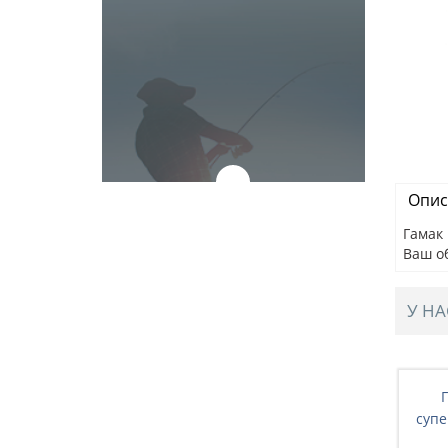
Опис
Гамак 
Ваш о
У НА
80см, с
Гамак из льна, 260*80см,
Г
 и легкий,
суперпрочный и легкий, в чехле,
супе
-004)
цвет синий, JJDC-005 (13-001)