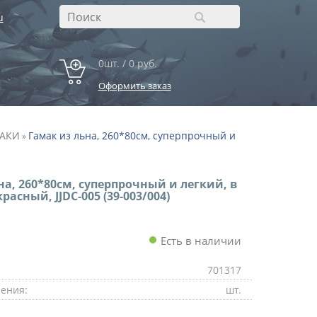
u
0шт. / 0 руб.
Оформить заказ
АКИ
Гамак из льна, 260*80см, суперпрочный и
»
на, 260*80см, суперпрочный и легкий, в
красный, JJDC-005 (39-003/004)
Есть в наличии
701317
ения:
шт.