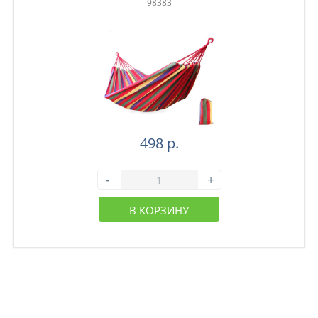
98383
498 р.
-
+
В КОРЗИНУ